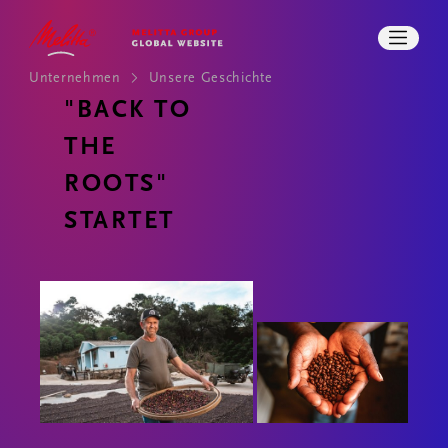
IMPACT
UN
STORIES
UN
KARRIERE
PRESSE
Unternehmen
Unsere Geschichte
DOWNLOADS
SUCHE
"BACK TO
KONTAKT
THE
ROOTS"
STARTET