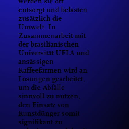
werden sie oft
entsorgt und belasten
zusätzlich die
Umwelt. In
Zusammenarbeit mit
der brasilianischen
Universität UFLA und
ansässigen
Kaffeefarmen wird an
Lösungen gearbeitet,
um die Abfälle
sinnvoll zu nutzen,
den Einsatz von
Kunstdünger somit
signifikant zu