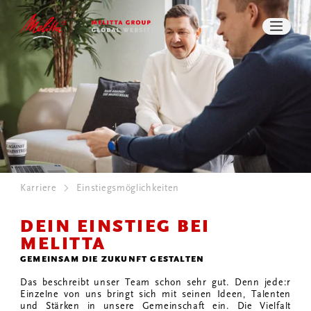
STUDENTEN UND ABSOLVENTEN
BERUFSERFAHRENE
PRESSE
DOWNLOADS
SUCHE
KONTAKT
Karriere
Einstiegsmöglichkeiten
DEIN EINSTIEG BEI
MELITTA
GEMEINSAM DIE ZUKUNFT GESTALTEN
Das beschreibt unser Team schon sehr gut. Denn jede:r
Einzelne von uns bringt sich mit seinen Ideen, Talenten
und Stärken in unsere Gemeinschaft ein. Die Vielfalt