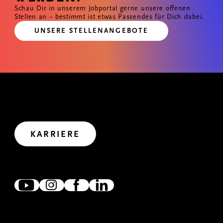
Schau Dir in unserem Jobportal gerne unsere offenen
Stellen an – bestimmt ist etwas Passendes für Dich dabei.
UNSERE STELLENANGEBOTE
GEMEINSAM WIRKEN
Wir haben uns viel vorgenommen. Wollen wir uns
gemeinsam auf den Weg in die Zukunft machen?
Let’s create impact.
KARRIERE
ZUSAMMEN VERNETZT
Wir freuen uns, wenn wir uns verlinken, austauschen und
zusammen wirken. Denn gemeinsam erreichen wir mehr.
IM DIALOG
Wir freuen uns über Fragen und Anregungen. Für den
Erstkontakt haben wir unser Kontaktformular
freigeschaltet.