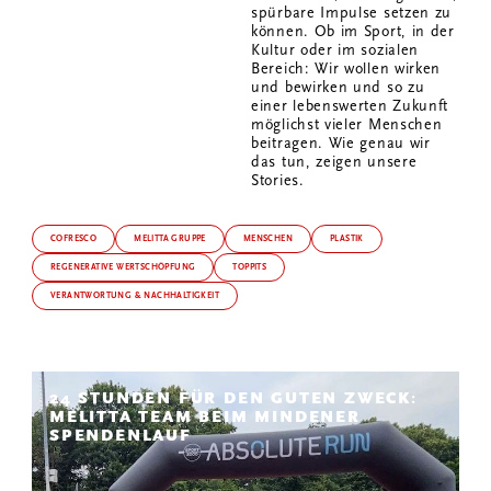
spürbare Impulse setzen zu
können. Ob im Sport, in der
Kultur oder im sozialen
Bereich: Wir wollen wirken
und bewirken und so zu
einer lebenswerten Zukunft
möglichst vieler Menschen
beitragen. Wie genau wir
das tun, zeigen unsere
Stories.
COFRESCO
MELITTA GRUPPE
MENSCHEN
PLASTIK
REGENERATIVE WERTSCHÖPFUNG
TOPPITS
VERANTWORTUNG & NACHHALTIGKEIT
24 STUNDEN FÜR DEN GUTEN ZWECK:
MELITTA TEAM BEIM MINDENER
SPENDENLAUF