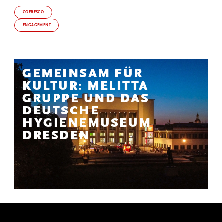
COFRESCO
ENGAGEMENT
GEMEINSAM FÜR
KULTUR: MELITTA
GRUPPE UND DAS
DEUTSCHE
HYGIENEMUSEUM
DRESDEN