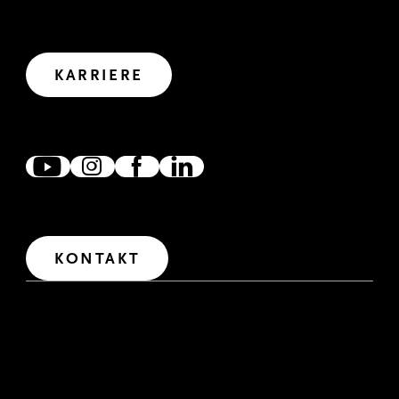
GEMEINSAM WIRKEN
Wir haben uns viel vorgenommen. Wollen wir uns
gemeinsam auf den Weg in die Zukunft machen?
Let’s create impact.
KARRIERE
ZUSAMMEN VERNETZT
Wir freuen uns, wenn wir uns verlinken, austauschen und
zusammen wirken. Denn gemeinsam erreichen wir mehr.
IM DIALOG
Wir freuen uns über Fragen und Anregungen. Für den
Erstkontakt haben wir unser Kontaktformular
freigeschaltet.
KONTAKT
IMPRESSUM
RECHTLICHE HINWEISE
DATENSCHUTZERKLÄRUNG
HINWEISGEBERSYSTEM
DATENSCHUTZERKLÄRUNG RECRUITING
INTERNE BEWERBUNG
BARRIEREFREIHEITSERKLÄRUNG
COOKIE-LISTE