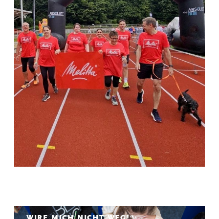
„WIRF MICH NICHT WEG!“: