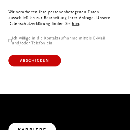
Wir verarbeiten Ihre personenbezogenen Daten
ausschließlich zur Bearbeitung Ihrer Anfrage. Unsere
Datenschutzerklärung finden Sie
hier
.
Ich willige in die Kontaktaufnahme mittels E-Mail
und/oder Telefon ein.
ABSCHICKEN
GEMEINSAM WIRKEN
Wir haben uns viel vorgenommen. Wollen wir uns
gemeinsam auf den Weg in die Zukunft machen?
Let’s create impact.