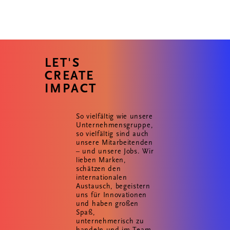
LET'S
CREATE
IMPACT
So vielfältig wie unsere
Unternehmensgruppe,
so vielfältig sind auch
unsere Mitarbeitenden
– und unsere Jobs. Wir
lieben Marken,
schätzen den
internationalen
Austausch, begeistern
uns für Innovationen
und haben großen
Spaß,
unternehmerisch zu
handeln und im Team