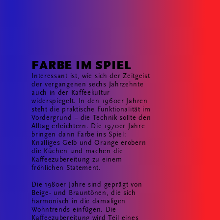
FARBE IM SPIEL
Interessant ist, wie sich der Zeitgeist
der vergangenen sechs Jahrzehnte
auch in der Kaffeekultur
widerspiegelt. In den 1960er Jahren
steht die praktische Funktionalität im
Vordergrund – die Technik sollte den
Alltag erleichtern. Die 1970er Jahre
bringen dann Farbe ins Spiel:
Knalliges Gelb und Orange erobern
die Küchen und machen die
Kaffeezubereitung zu einem
fröhlichen Statement.
Die 1980er Jahre sind geprägt von
Beige- und Brauntönen, die sich
harmonisch in die damaligen
Wohntrends einfügen. Die
Kaffeezubereitung wird Teil eines