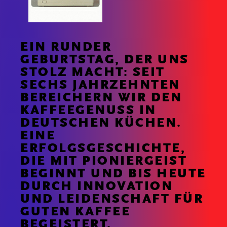
EIN RUNDER
GEBURTSTAG, DER UNS
STOLZ MACHT: SEIT
SECHS JAHRZEHNTEN
BEREICHERN WIR DEN
KAFFEEGENUSS IN
DEUTSCHEN KÜCHEN.
EINE
ERFOLGSGESCHICHTE,
DIE MIT PIONIERGEIST
BEGINNT UND BIS HEUTE
DURCH INNOVATION
UND LEIDENSCHAFT FÜR
GUTEN KAFFEE
BEGEISTERT.