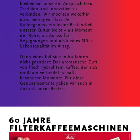
bleiben wir unserem Anspruch treu,
Tradition und Innovation zu
verbinden. Wir möchten weiterhin
dazu beitragen, dass der
Kaffeegenuss ein fester Bestandteil
unserer Kultur bleibt – als Moment
der Ruhe, als Anlass für
Begegnungen und als kleines Stück
Lebensqualität im Alltag.
Denn eines hat sich in 60 Jahren
nicht geändert: Der aromatische Duft
von frisch gebrühtem Kaffee, der sich
im Raum verbreitet, schafft
besondere Momente. Für diese
Genussmomente geben wir auch in
Zukunft unser Bestes.
60 JAHRE
FILTERKAFFEEMASCHINEN