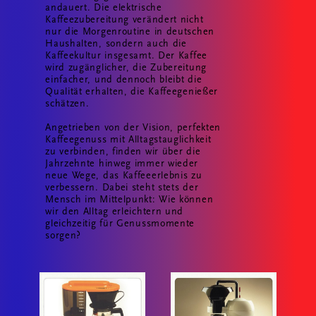
andauert. Die elektrische
Kaffeezubereitung verändert nicht
nur die Morgenroutine in deutschen
Haushalten, sondern auch die
Kaffeekultur insgesamt. Der Kaffee
wird zugänglicher, die Zubereitung
einfacher, und dennoch bleibt die
Qualität erhalten, die Kaffeegenießer
schätzen.
Angetrieben von der Vision, perfekten
Kaffeegenuss mit Alltagstauglichkeit
zu verbinden, finden wir über die
Jahrzehnte hinweg immer wieder
neue Wege, das Kaffeeerlebnis zu
verbessern. Dabei steht stets der
Mensch im Mittelpunkt: Wie können
wir den Alltag erleichtern und
gleichzeitig für Genussmomente
sorgen?