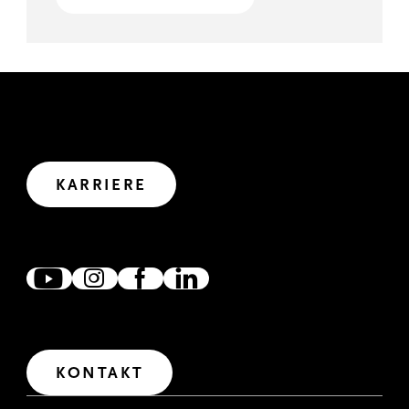
GEMEINSAM WIRKEN
Wir haben uns viel vorgenommen. Wollen wir uns
gemeinsam auf den Weg in die Zukunft machen?
Let’s create impact.
KARRIERE
ZUSAMMEN VERNETZT
Wir freuen uns, wenn wir uns verlinken, austauschen und
zusammen wirken. Denn gemeinsam erreichen wir mehr.
IM DIALOG
Wir freuen uns über Fragen und Anregungen. Für den
Erstkontakt haben wir unser Kontaktformular
freigeschaltet.
KONTAKT