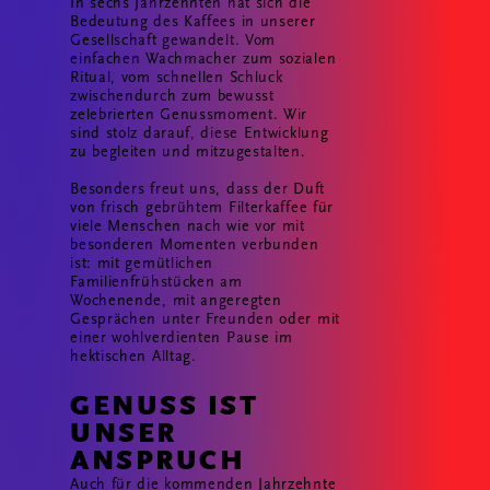
In sechs Jahrzehnten hat sich die
Bedeutung des Kaffees in unserer
Gesellschaft gewandelt. Vom
einfachen Wachmacher zum sozialen
Ritual, vom schnellen Schluck
zwischendurch zum bewusst
zelebrierten Genussmoment. Wir
sind stolz darauf, diese Entwicklung
zu begleiten und mitzugestalten.
Besonders freut uns, dass der Duft
von frisch gebrühtem Filterkaffee für
viele Menschen nach wie vor mit
besonderen Momenten verbunden
ist: mit gemütlichen
Familienfrühstücken am
Wochenende, mit angeregten
Gesprächen unter Freunden oder mit
einer wohlverdienten Pause im
hektischen Alltag.
GENUSS IST
UNSER
ANSPRUCH
Auch für die kommenden Jahrzehnte