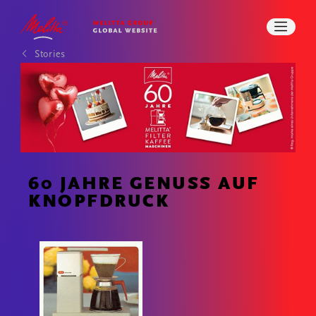
IMPACT
STORIES
KARRIERE
PRESSE
Stories
DOWNLOADS
SUCHE
KONTAKT
60 JAHRE GENUSS AUF
KNOPFDRUCK