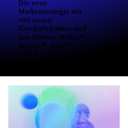
Die neue
Markenstrategie mit
vier neuen
Geschäftsfeldern und
®
den Marken Melitta
,
®
®
Toppits
, Swirl
,
®
®
Cilia
und Aclimat
wird vorgestellt.