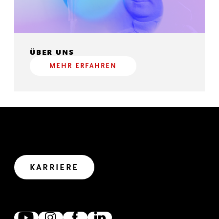
ÜBER UNS
MEHR ERFAHREN
GEMEINSAM WIRKEN
Wir haben uns viel vorgenommen. Wollen wir uns
gemeinsam auf den Weg in die Zukunft machen?
Let’s create impact.
KARRIERE
ZUSAMMEN VERNETZT
Wir freuen uns, wenn wir uns verlinken, austauschen und
zusammen wirken. Denn gemeinsam erreichen wir mehr.