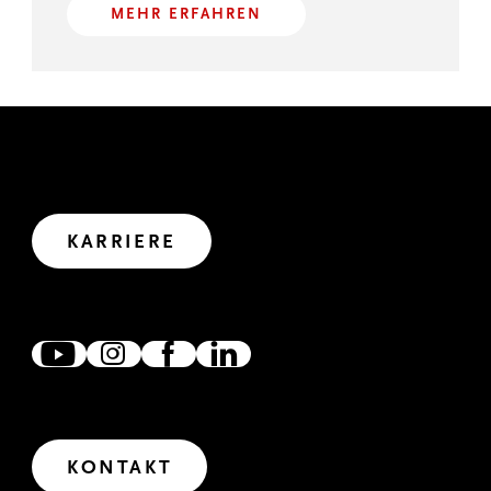
MEHR ERFAHREN
GEMEINSAM WIRKEN
Wir haben uns viel vorgenommen. Wollen wir uns
gemeinsam auf den Weg in die Zukunft machen?
Let’s create impact.
KARRIERE
ZUSAMMEN VERNETZT
Wir freuen uns, wenn wir uns verlinken, austauschen und
zusammen wirken. Denn gemeinsam erreichen wir mehr.
IM DIALOG
Wir freuen uns über Fragen und Anregungen. Für den
Erstkontakt haben wir unser Kontaktformular
freigeschaltet.
KONTAKT