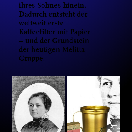
ihres Sohnes hinein.
Dadurch entsteht der
weltweit erste
Kaffeefilter mit Papier
– und der Grundstein
der heutigen Melitta
Gruppe.