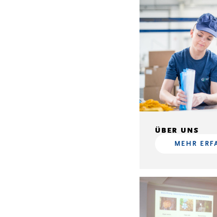
ÜBER UNS
MEHR ERF