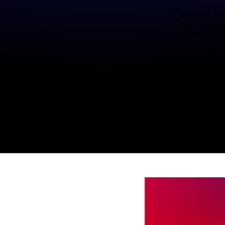
Würde die Ära
altersbedingt 
Kolleginnen u
betreuen. Dor
Sitz – die Gas
Die zwei Kund
konnten mit i
fix beheben: S
Maschine ein R
Probeläufe zei
nahm der 84-j