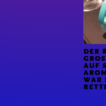
DER 
GROS
UF S
ROMA
AR S
ETTE