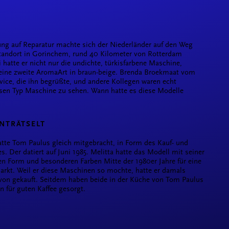
ung auf Reparatur machte sich der Niederländer auf den Weg
tandort in Gorinchem, rund 40 Kilometer von Rotterdam
i hatte er nicht nur die undichte, türkisfarbene Maschine,
eine zweite AromaArt in braun-beige. Brenda Broekmaat vom
rvice, die ihn begrüßte, und andere Kollegen waren echt
esen Typ Maschine zu sehen. Wann hatte es diese Modelle
NTRÄTSELT
tte Tom Paulus gleich mitgebracht, in Form des Kauf- und
s. Der datiert auf Juni 1985. Melitta hatte das Modell mit seiner
n Form und besonderen Farben Mitte der 1980er Jahre für eine
arkt. Weil er diese Maschinen so mochte, hatte er damals
avon gekauft. Seitdem haben beide in der Küche von Tom Paulus
n für guten Kaffee gesorgt.