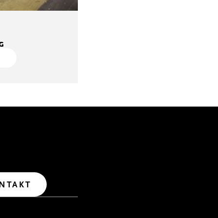
G
ALOG
n uns über Fragen und
n. Für den Erstkontakt
 unser Kontaktformular
altet.
NTAKT
© Melitta