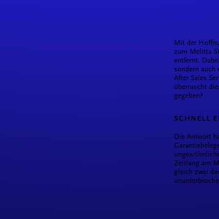
Mit der Hoffn
zum Melitta S
entfernt. Dabe
sondern auch 
After Sales Se
überrascht di
gegeben?
SCHNELL E
Die Antwort ha
Garantiebelege
ungewöhnliche
Zeitlang am M
gleich zwei d
ununterbroche