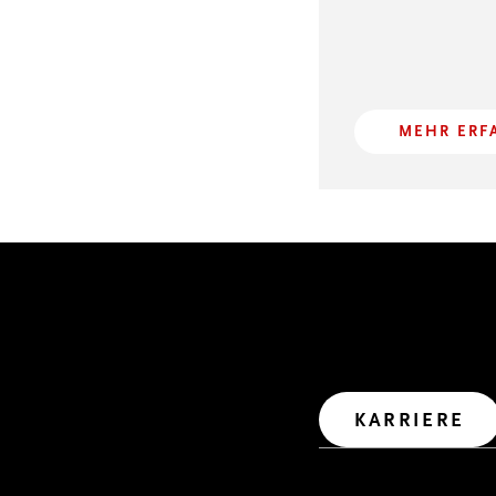
MEHR ERF
GEMEINSAM WIR
Wir haben uns viel vor
Wollen wir uns gemeinsa
Weg in die Zukunft mach
Let’s create impact.
KARRIERE
IMPRESSUM
RECHTLICH