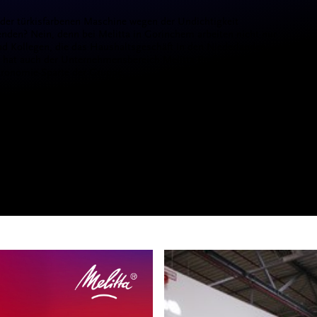
 der türkisfarbenen Maschine wegen der Undichtigkeit
enden? Nein, denn bei Melitta in Gorinchem arbeiten nicht nur
nd Kollegen, die das Haushaltsgeschäft in den Niederlanden
t hat auch der Unternehmensbereich Melitta Professional seinen
tronomie-Sparte der Gruppe.
endienst-Techniker Leo Hensbroek und Richard van Beek
hrem Knowhow über gewerbliche Kaffeemaschinen das Problem
ie bauten aus einer nicht mehr in Betrieb befindlichen Gastro-
öhrchen aus und setzten es in die AromaArt ein: Ihre
gten – das Gerät ist wieder dicht. Mit strahlendem Gesicht
ährigen seine guten-alten Schätzchen wieder mit nach Hause.