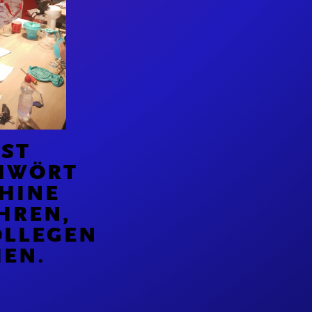
IST
WÖRT A
INE A
REN, W
LEGEN R
EN.