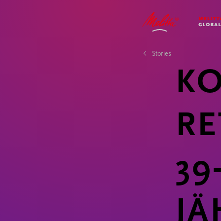
UNTERNEHME
IMPACT
STORIES
KARRIERE
Stories
K
RE
39
JÄ