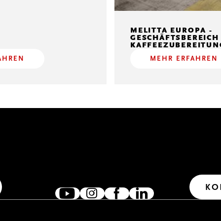
MELITTA EUROPA -
GESCHÄFTSBEREICH
KAFFEEZUBEREITUN
AHREN
MEHR ERFAHREN
KEN
ZUSAMMEN VERNETZT
IM DI
genommen.
Wir freuen uns, wenn wir uns
Wir freue
m auf den
verlinken, austauschen und
Anregunge
en?
zusammen wirken. Denn
haben wir
gemeinsam erreichen wir mehr.
freigesch
KO
E HINWEISE
DATENSCHUTZERKLÄRUNG
HINWEISGEBERSYSTEM