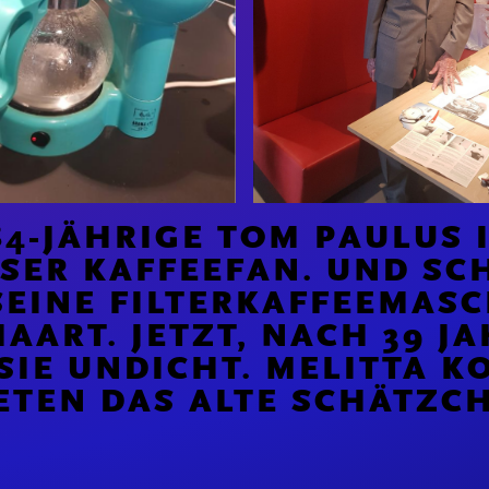
84-JÄHRIGE TOM PAULUS 
SER KAFFEEFAN. UND SCH
EINE FILTERKAFFEEMASCH
ART. JETZT, NACH 39 JAH
IE UNDICHT. MELITTA KOL
TEN DAS ALTE SCHÄTZCH