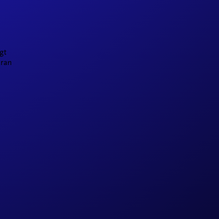
n
gt
aran