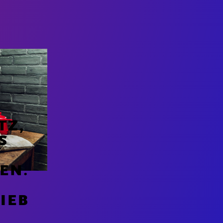
3
TZ,
S
EN.
IEB