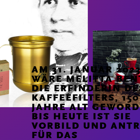
AM 31. JANUAR 202
WÄRE MELITTA BEN
DIE ERFINDERIN DE
KAFFEEFILTERS, 150
JAHRE ALT GEWORD
BIS HEUTE IST SIE
VORBILD UND ANTR
FÜR DAS