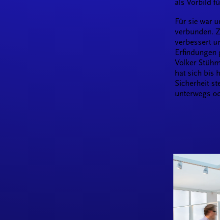
als Vorbild f
Für sie war 
verbunden. Z
verbessert un
Erfindungen 
Volker Stühm
hat sich bis
Sicherheit s
unterwegs od