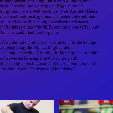
he, aber geniale Erfindung führte zur Gründung eines
ebs in Dresden und sollte in den Folgejahren die
itung rund um die Welt revolutionieren. Aus dem kleinen
heute ein international agierendes Familienunternehmen
 mit rund 6.000 Beschäftigten weltweit und einem
n Produktsortiment für die Zubereitung von Kaffee und
 Frische, Sauberkeit und Hygiene.
oßmutter hat nicht nur den Grundstein für die heutige
e gelegt“, sagt Jero Bentz, Mitglied der
leitung der Melitta Gruppe. „Ihr Pioniergeist, ihre hohe
raft sowie die konsequente Ausrichtung auf
fnisse prägen bis heute unser Unternehmen und sind
 Antrieb unseres Denkens und Handelns.“