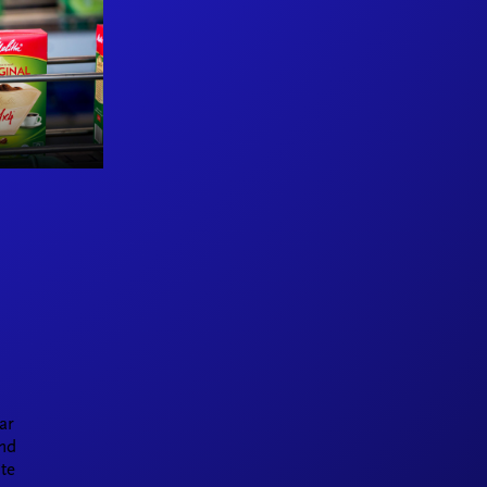
ar
und
te