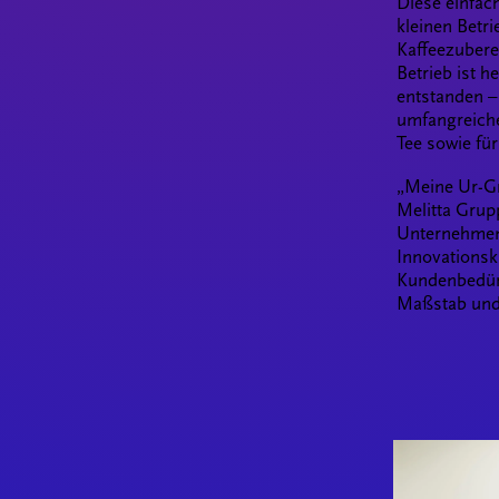
Diese einfac
kleinen Betri
Kaffeezubere
Betrieb ist 
entstanden –
umfangreiche
Tee sowie für
„Meine Ur-Gr
Melitta Grupp
Unternehmens
Innovationsk
Kundenbedür
Maßstab und