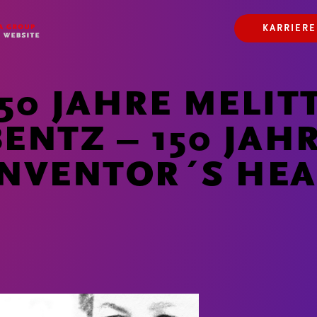
N
KARRIERE
150 JAHRE MELIT
BENTZ – 150 JAH
INVENTOR´S HEA