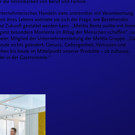
ür die Vereinbarkeit von Beruf und Familie.
unternehmerisches Handeln stets untrennbar mit Verantwortung
eit ihres Lebens widmete sie sich der Frage, wie Bestehendes
d Zukunft gestaltet werden kann. „Melitta Bentz wollte mit ihre
ganz besondere Momente im Alltag der Menschen schaffen“, sa
eier, Mitglied der Unternehmensleitung der Melitta Gruppe. „D
 heute nichts geändert: Genuss, Geborgenheit, Vertrauen und
tehen bis heute im Mittelpunkt unserer Produkte – ob zuhause,
er in der Gastronomie.“