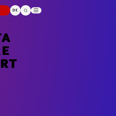
PRESSE
DOWNLOADS
DE
SUCHE
KONTAKT
TA
RE
RT