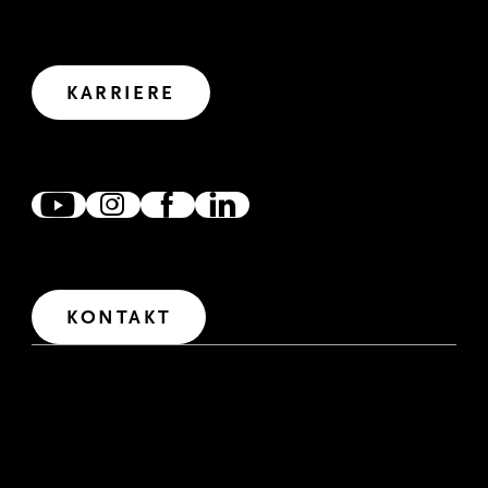
GEMEINSAM WIRKEN
Wir haben uns viel vorgenommen. Wollen wir uns
gemeinsam auf den Weg in die Zukunft machen?
Let’s create impact.
KARRIERE
ZUSAMMEN VERNETZT
Wir freuen uns, wenn wir uns verlinken, austauschen und
zusammen wirken. Denn gemeinsam erreichen wir mehr.
IM DIALOG
Wir freuen uns über Fragen und Anregungen. Für den
Erstkontakt haben wir unser Kontaktformular
freigeschaltet.
KONTAKT
IMPRESSUM
RECHTLICHE HINWEISE
DATENSCHUTZERKLÄRUNG
HINWEISGEBERSYSTEM
DATENSCHUTZERKLÄRUNG RECRUITING
INTERNE BEWERBUNG
BARRIEREFREIHEITSERKLÄRUNG
COOKIE-LISTE