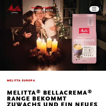
IMPACT
STORIES
KARRIERE
PRESSE
DOWNLOADS
SUCHE
KONTAKT
MELITTA EUROPA
®
®
MELITTA
BELLACREMA
RANGE BEKOMMT
ZUWACHS UND EIN NEUES