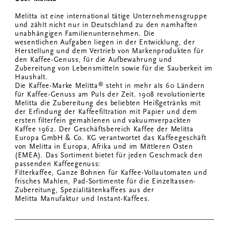
Melitta ist eine international tätige Unternehmensgruppe
und zählt nicht nur in Deutschland zu den namhaften
unabhängigen Familienunternehmen. Die
wesentlichen Aufgaben liegen in der Entwicklung, der
Herstellung und dem Vertrieb von Markenprodukten für
den Kaffee-Genuss, für die Aufbewahrung und
Zubereitung von Lebensmitteln sowie für die Sauberkeit im
Haushalt.
®
Die Kaffee-Marke Melitta
steht in mehr als 60 Ländern
für Kaffee-Genuss am Puls der Zeit. 1908 revolutionierte
Melitta die Zubereitung des beliebten Heißgetränks mit
der Erfindung der Kaffeefiltration mit Papier und dem
ersten filterfein gemahlenen und vakuumverpackten
Kaffee 1962. Der Geschäftsbereich Kaffee der Melitta
Europa GmbH & Co. KG verantwortet das Kaffeegeschäft
von Melitta in Europa, Afrika und im Mittleren Osten
(EMEA). Das Sortiment bietet für jeden Geschmack den
passenden Kaffeegenuss:
Filterkaffee, Ganze Bohnen für Kaffee-Vollautomaten und
frisches Mahlen, Pad-Sortimente für die Einzeltassen-
Zubereitung, Spezialitätenkaffees aus der
Melitta Manufaktur und Instant-Kaffees.