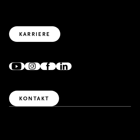
GEMEINSAM WIRKEN
Wir haben uns viel vorgenommen. Wollen wir uns
gemeinsam auf den Weg in die Zukunft machen?
Let’s create impact.
KARRIERE
ZUSAMMEN VERNETZT
Wir freuen uns, wenn wir uns verlinken, austauschen und
zusammen wirken. Denn gemeinsam erreichen wir mehr.
IM DIALOG
Wir freuen uns über Fragen und Anregungen. Für den
Erstkontakt haben wir unser Kontaktformular
freigeschaltet.
KONTAKT
IMPRESSUM
RECHTLICHE HINWEISE
DATENSCHUTZERKLÄRUNG
HINWEISGEBERSYSTEM
DATENSCHUTZERKLÄRUNG RECRUITING
INTERNE BEWERBUNG