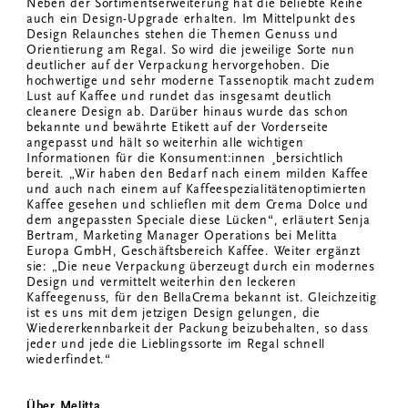
Neben der Sortimentserweiterung hat die beliebte Reihe
auch ein Design-Upgrade erhalten. Im Mittelpunkt des
Design Relaunches stehen die Themen Genuss und
Orientierung am Regal. So wird die jeweilige Sorte nun
deutlicher auf der Verpackung hervorgehoben. Die
hochwertige und sehr moderne Tassenoptik macht zudem
Lust auf Kaffee und rundet das insgesamt deutlich
cleanere Design ab. Darüber hinaus wurde das schon
bekannte und bewährte Etikett auf der Vorderseite
angepasst und hält so weiterhin alle wichtigen
Informationen für die Konsument:innen ¸bersichtlich
bereit. „Wir haben den Bedarf nach einem milden Kaffee
und auch nach einem auf Kaffeespezialitätenoptimierten
Kaffee gesehen und schlieflen mit dem Crema Dolce und
dem angepassten Speciale diese Lücken“, erläutert Senja
Bertram, Marketing Manager Operations bei Melitta
Europa GmbH, Geschäftsbereich Kaffee. Weiter ergänzt
sie: „Die neue Verpackung überzeugt durch ein modernes
Design und vermittelt weiterhin den leckeren
Kaffeegenuss, für den BellaCrema bekannt ist. Gleichzeitig
ist es uns mit dem jetzigen Design gelungen, die
Wiedererkennbarkeit der Packung beizubehalten, so dass
jeder und jede die Lieblingssorte im Regal schnell
wiederfindet.“
Über Melitta