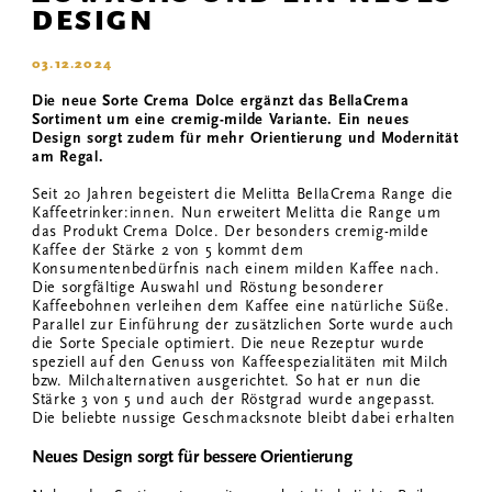
DESIGN
03.12.2024
Die neue Sorte Crema Dolce ergänzt das BellaCrema
Sortiment um eine cremig-milde Variante. Ein neues
Design sorgt zudem für mehr Orientierung und Modernität
am Regal.
Seit 20 Jahren begeistert die Melitta BellaCrema Range die
Kaffeetrinker:innen. Nun erweitert Melitta die Range um
das Produkt Crema Dolce. Der besonders cremig-milde
Kaffee der Stärke 2 von 5 kommt dem
Konsumentenbedürfnis nach einem milden Kaffee nach.
Die sorgfältige Auswahl und Röstung besonderer
Kaffeebohnen verleihen dem Kaffee eine natürliche Süße.
Parallel zur Einführung der zusätzlichen Sorte wurde auch
die Sorte Speciale optimiert. Die neue Rezeptur wurde
speziell auf den Genuss von Kaffeespezialitäten mit Milch
bzw. Milchalternativen ausgerichtet. So hat er nun die
Stärke 3 von 5 und auch der Röstgrad wurde angepasst.
Die beliebte nussige Geschmacksnote bleibt dabei erhalten
Neues Design sorgt für bessere Orientierung