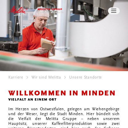
VEREINBARKEIT
UNSERE STANDORTE
PRESSE
DOWNLOADS
SUCHE
KONTAKT
Karriere
Wir sind Melitta
Unsere Standorte
WILLKOMMEN IN MINDEN
VIELFALT AN EINEM ORT
Im Herzen von Ostwestfalen, gelegen am Wiehengebirge
und der Weser, liegt die Stadt Minden. Hier bündelt sich
die Vielfalt der Melitta Gruppe – neben unserem
Hauptsitz, unserer Kaffeefilterproduktion sowie zwei