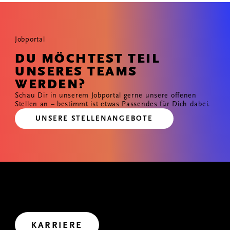
Jobportal
DU MÖCHTEST TEIL
UNSERES TEAMS
WERDEN?
Schau Dir in unserem Jobportal gerne unsere offenen
Stellen an – bestimmt ist etwas Passendes für Dich dabei.
UNSERE STELLENANGEBOTE
GEMEINSAM WIRKEN
Wir haben uns viel vorgenommen. Wollen wir uns
gemeinsam auf den Weg in die Zukunft machen?
Let’s create impact.
KARRIERE