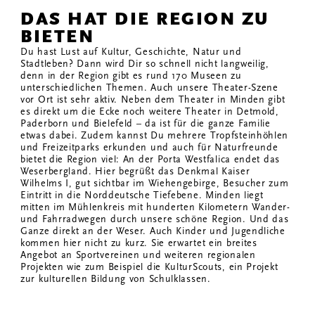
DAS HAT DIE REGION ZU
BIETEN
Du hast Lust auf Kultur, Geschichte, Natur und
Stadtleben? Dann wird Dir so schnell nicht langweilig,
denn in der Region gibt es rund 170 Museen zu
unterschiedlichen Themen. Auch unsere Theater-Szene
vor Ort ist sehr aktiv. Neben dem Theater in Minden gibt
es direkt um die Ecke noch weitere Theater in Detmold,
Paderborn und Bielefeld – da ist für die ganze Familie
etwas dabei. Zudem kannst Du mehrere Tropfsteinhöhlen
und Freizeitparks erkunden und auch für Naturfreunde
bietet die Region viel: An der Porta Westfalica endet das
Weserbergland. Hier begrüßt das Denkmal Kaiser
Wilhelms I, gut sichtbar im Wiehengebirge, Besucher zum
Eintritt in die Norddeutsche Tiefebene. Minden liegt
mitten im Mühlenkreis mit hunderten Kilometern Wander-
und Fahrradwegen durch unsere schöne Region. Und das
Ganze direkt an der Weser. Auch Kinder und Jugendliche
kommen hier nicht zu kurz. Sie erwartet ein breites
Angebot an Sportvereinen und weiteren regionalen
Projekten wie zum Beispiel die KulturScouts, ein Projekt
zur kulturellen Bildung von Schulklassen.