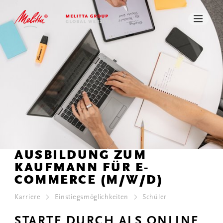
STUDENTEN UND ABSOLVENTEN
BERUFSERFAHRENE
PRESSE
DOWNLOADS
SUCHE
KONTAKT
AUSBILDUNG ZUM
KAUFMANN FÜR E-
COMMERCE (M/W/D)
Karriere
Einstiegsmöglichkeiten
Schüler
STARTE DURCH ALS ONLINE