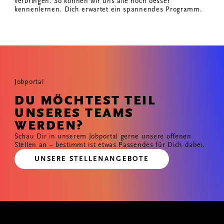
verbringen. So können wir uns alle noch besser
kennenlernen. Dich erwartet ein spannendes Programm.
Jobportal
DU MÖCHTEST TEIL
UNSERES TEAMS
WERDEN?
Schau Dir in unserem Jobportal gerne unsere offenen
Stellen an – bestimmt ist etwas Passendes für Dich dabei.
UNSERE STELLENANGEBOTE
GEMEINSAM WIRKEN