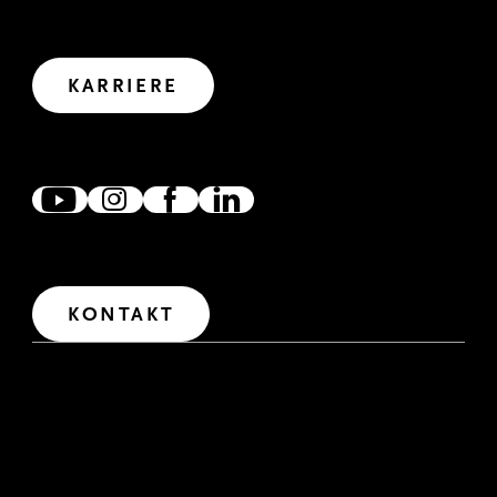
Wir haben uns viel vorgenommen. Wollen wir uns
gemeinsam auf den Weg in die Zukunft machen?
Let’s create impact.
KARRIERE
ZUSAMMEN VERNETZT
Wir freuen uns, wenn wir uns verlinken, austauschen und
zusammen wirken. Denn gemeinsam erreichen wir mehr.
IM DIALOG
Wir freuen uns über Fragen und Anregungen. Für den
Erstkontakt haben wir unser Kontaktformular
freigeschaltet.
KONTAKT
IMPRESSUM
RECHTLICHE HINWEISE
DATENSCHUTZERKLÄRUNG
HINWEISGEBERSYSTEM
DATENSCHUTZERKLÄRUNG RECRUITING
INTERNE BEWERBUNG
BARRIEREFREIHEITSERKLÄRUNG
COOKIE-LISTE
© Melitta Group 2024