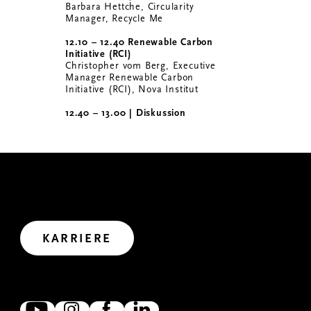
Barbara Hettche, Circularity
Manager, Recycle Me
12.10 – 12.40 Renewable Carbon
Initiative (RCI)
Christopher vom Berg, Executive
Manager Renewable Carbon
Initiative (RCI), Nova Institut
12.40 – 13.00 | Diskussion
GEMEINSAM WIRKEN
Wir haben uns viel vorgenommen. Wollen wir uns
gemeinsam auf den Weg in die Zukunft machen?
Let’s create impact.
KARRIERE
ZUSAMMEN VERNETZT
Wir freuen uns, wenn wir uns verlinken, austauschen und
zusammen wirken. Denn gemeinsam erreichen wir mehr.