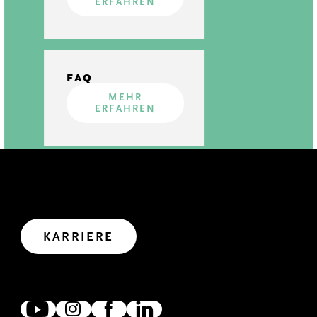
ERFAHREN
FAQ
MEHR
ERFAHREN
GEMEINSAM WIRKEN
Wir haben uns viel vorgenommen. Wollen wir uns
gemeinsam auf den Weg in die Zukunft machen?
Let’s create impact.
KARRIERE
ZUSAMMEN VERNETZT
Wir freuen uns, wenn wir uns verlinken, austauschen und
zusammen wirken. Denn gemeinsam erreichen wir mehr.