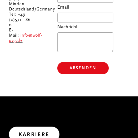
Minden
Email
Deutschland/Germany
Tel: +49
(0)571 - 86
0
Nachricht
E-
Mail:
info@wolf-
pvg.de
ABSENDEN
GEMEINSAM WIRKEN
Wir haben uns viel vorgenommen. Wollen wir uns
gemeinsam auf den Weg in die Zukunft machen?
Let’s create impact.
KARRIERE