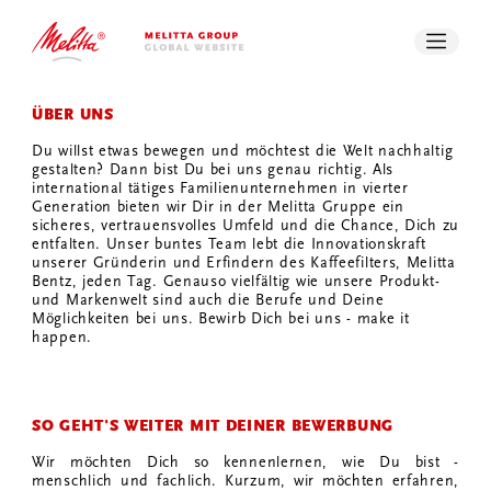
STORIES
EI
KARRIERE
RU
UN
PRESSE
DOWNLOADS
SUCHE
ÜBER UNS
KONTAKT
Du willst etwas bewegen und möchtest die Welt nachhaltig
gestalten? Dann bist Du bei uns genau richtig. Als
international tätiges Familienunternehmen in vierter
Generation bieten wir Dir in der Melitta Gruppe ein
sicheres, vertrauensvolles Umfeld und die Chance, Dich zu
entfalten. Unser buntes Team lebt die Innovationskraft
unserer Gründerin und Erfindern des Kaffeefilters, Melitta
Bentz, jeden Tag. Genauso vielfältig wie unsere Produkt-
und Markenwelt sind auch die Berufe und Deine
Möglichkeiten bei uns. Bewirb Dich bei uns - make it
happen.
SO GEHT'S WEITER MIT DEINER BEWERBUNG
Wir möchten Dich so kennenlernen, wie Du bist -
menschlich und fachlich. Kurzum, wir möchten erfahren,